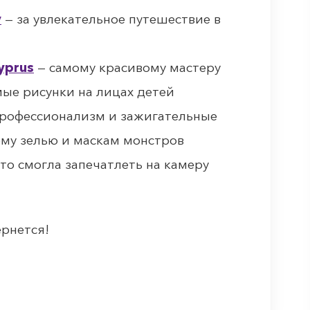
y
— за увлекательное путешествие в
yprus
— самому красивому мастеру
мые рисунки на лицах детей
профессионализм и зажигательные
ому зелью и маскам монстров
что смогла запечатлеть на камеру
ернется!