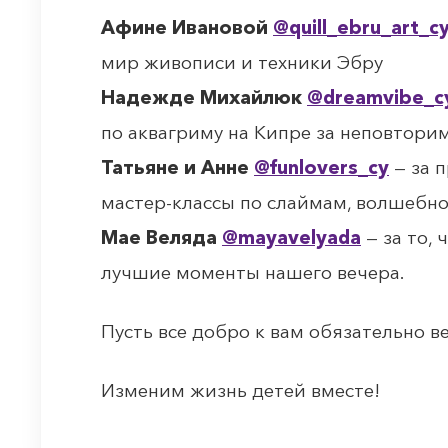
Афине Ивановой
@quill_ebru_art_c
мир живописи и техники Эбру
Надежде Михайлюк
@dreamvibe_c
по аквагриму на Кипре за неповтори
Татьяне и Анне
@funlovers_cy
— за 
мастер-классы по слаймам, волшебн
Мае Веляда
@mayavelyada
— за то, 
лучшие моменты нашего вечера.⠀
Пусть все добро к вам обязательно в
Изменим жизнь детей вместе!