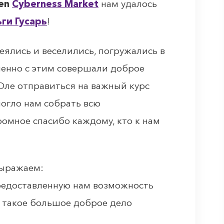
een
Cyberness Market
нам удалось
ги Гусарь
!
еялись и веселились, погружались в
енно с этим совершали доброе
Оле отправиться на важный курс
огло нам собрать всю
омное спасибо каждому, кто к нам
выражаем:
редоставленную нам возможность
ь такое большое доброе дело