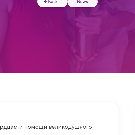
Back
News
ердцам и помощи великодушного