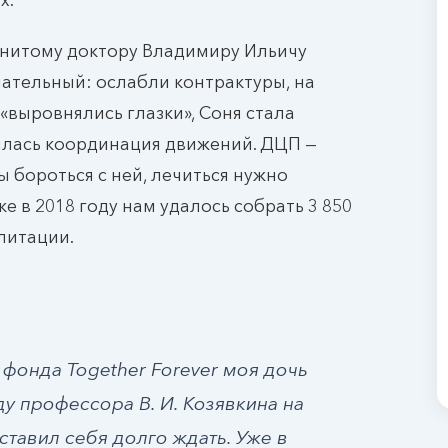
енитому доктору Владимиру Ильичу
чательный: ослабли контрактуры, на
 «выровнялись глазки», Соня стала
илась координация движений. ДЦП —
ы бороться с ней, лечиться нужно
 в 2018 году нам удалось собрать 3 850
литации.
фонда Together Forever моя дочь
у профессора В. И. Козявкина на
аставил себя долго ждать. Уже в