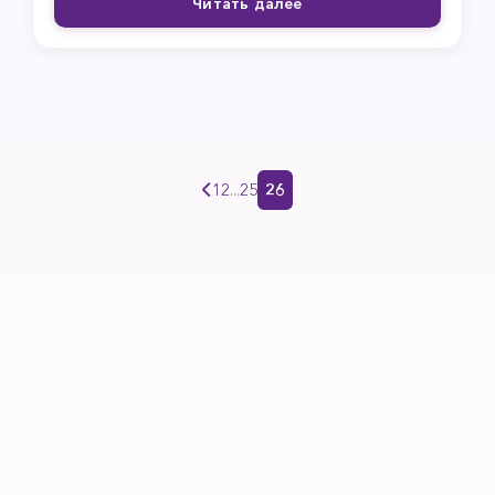
Читать далее
1
2
...
25
26