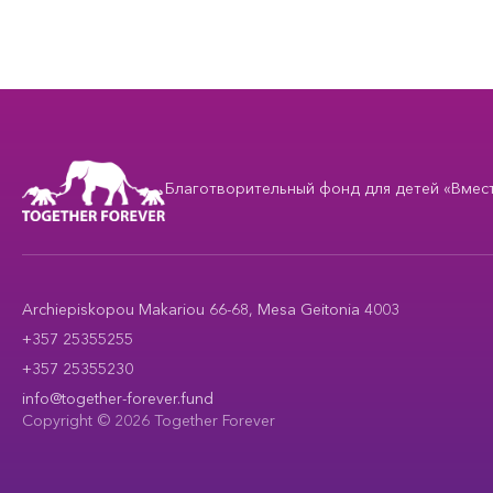
Благотворительный фонд для детей «Вместе
Archiepiskopou Makariou 66-68, Mesa Geitonia 4003
+357 25355255
+357 25355230
info@together-forever.fund
Copyright © 2026 Together Forever