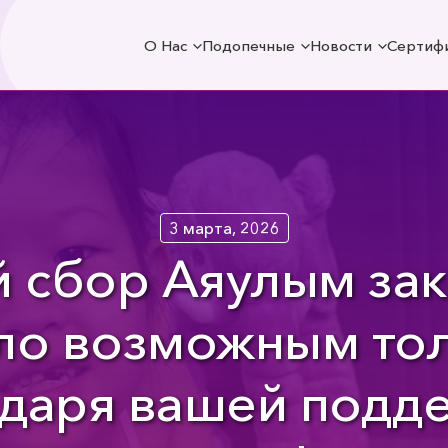
О Нас
Подопечные
Новости
Сертиф
3 марта, 2026
 сбор Аяулым зак
ло возможным то
даря вашей подд