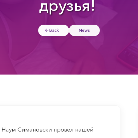
друзья!
Back
News
р Наум Симановски провел нашей