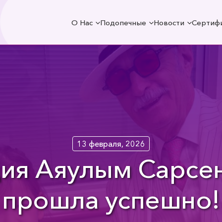
О Нас
Подопечные
Новости
Сертиф
13 февраля, 2026
ия Аяулым Сарсе
прошла успешно!